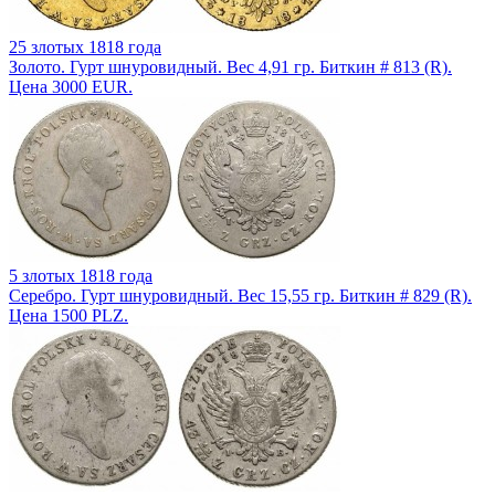
25 злотых 1818 года
Золото. Гурт шнуровидный. Вес 4,91 гр. Биткин # 813 (R).
Цена 3000 EUR.
5 злотых 1818 года
Серебро. Гурт шнуровидный. Вес 15,55 гр. Биткин # 829 (R).
Цена 1500 PLZ.