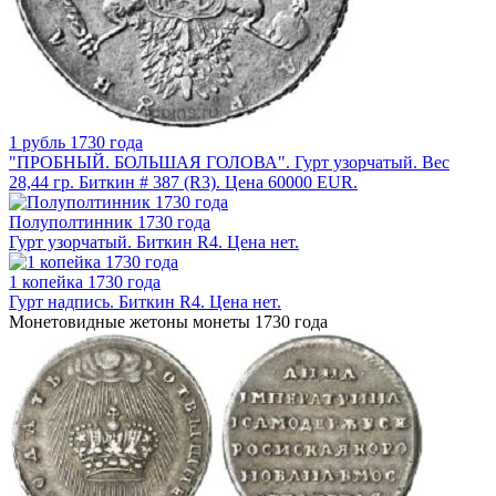
1 рубль 1730 года
"ПРОБНЫЙ. БОЛЬШАЯ ГОЛОВА". Гурт узорчатый. Вес
28,44 гр. Биткин # 387 (R3). Цена 60000 EUR.
Полуполтинник 1730 года
Гурт узорчатый. Биткин R4. Цена нет.
1 копейка 1730 года
Гурт надпись. Биткин R4. Цена нет.
Монетовидные жетоны монеты 1730 года