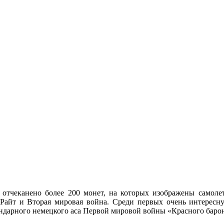
 отчеканено более 200 монет, на которых изображены самол
в Райт и Вторая мировая война. Среди первых очень интересн
ендарного немецкого аса Первой мировой войны «Красного баро