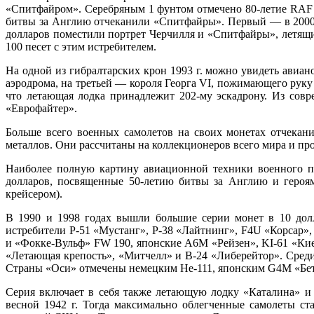
«Спитфайром». Серебряным 1 фунтом отмечено 80-летие RAF 
битвы за Англию отчеканили «Спитфайры». Первый — в 2000 г.
долларов поместили портрет Черчилля и «Спитфайры», летящи
100 песет с этим истребителем.
На одной из гибралтарских крон 1993 г. можно увидеть авиан
аэродрома, на третьей — короля Георга VI, пожимающего руку
что летающая лодка принадлежит 202-му эскадрону. Из сов
«Еврофайтер».
Больше всего военных самолетов на своих монетах отчекан
металлов. Они рассчитаны на коллекционеров всего мира и пр
Наиболее полную картину авиационной техники военного пе
долларов, посвященные 50-летию битвы за Англию и героям
крейсером).
В 1990 и 1998 годах вышли большие серии монет в 10 долл
истребители Р-51 «Мустанг», Р-38 «Лайтнинг», F4U «Корсар»
и «Фокке-Вульф» FW 190, японские А6М «Рейзен», KI-61 «Кие
«Летающая крепость», «Митчелл» и В-24 «Либерейтор». Сре
Страны «Оси» отмечены немецким He-111, японским G4M «Бет
Серия включает в себя также летающую лодку «Каталина» и
весной 1942 г. Тогда максимально облегченные самолеты ст