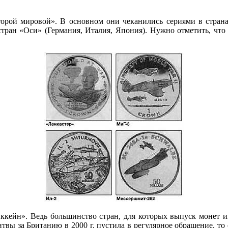
орой мировой». В основном они чеканились сериями в стран
стран «Оси» (Германия, Италия, Япония). Нужно отметить, что 
кейн». Ведь большинство стран, для которых выпуск монет игр
твы за Британию в 2000 г. пустила в регулярное обращение, то е