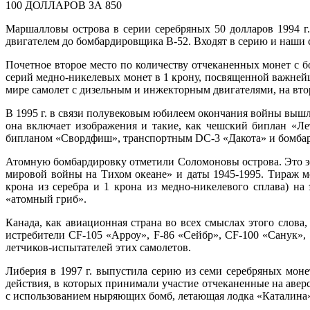
100 ДОЛЛАРОВ ЗА 850
Маршалловы острова в серии серебряных 50 долларов 1994 г
двигателем до бомбардировщика В-52. Входят в серию и наш
Почетное второе место по количеству отчеканенных монет с
серий медно-никелевых монет в 1 крону, посвященной важней
мире самолет с дизельным и инжекторным двигателями, на вт
В 1995 г. в связи полувековым юбилеем окончания войны вышл
она включает изображения и такие, как чешский биплан «Л
бипланом «Свордфиш», транспортным DC-3 «Дакота» и бомбард
Атомную бомбардировку отметили Соломоновы острова. Это зо
мировой войны на Тихом океане» и даты 1945-1995. Тираж м
крона из серебра и 1 крона из медно-никелевого сплава) н
«атомный гриб».
Канада, как авиационная страна во всех смыслах этого слов
истребители CF-105 «Арроу», F-86 «Сейбр», CF-100 «Санук»,
летчиков-испытателей этих самолетов.
Либерия в 1997 г. выпустила серию из семи серебряных моне
действия, в которых принимали участие отчеканенные на авер
с использованием ныряющих бомб, летающая лодка «Каталина» 