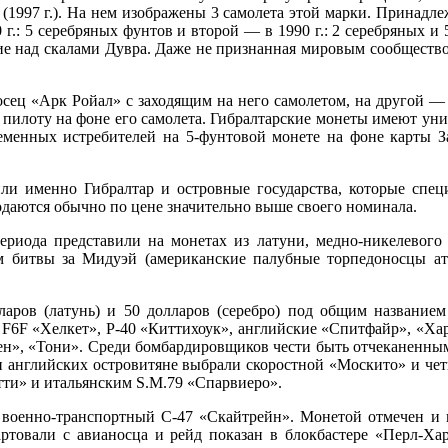
(1997 г.). На нем изображены 3 самолета этой марки. Принадл
: 5 серебряных фунтов и второй — в 1990 г.: 2 серебряных и 
е над скалами Дувра. Даже не признанная мировым сообществом
осец «Арк Ройал» с заходящим на него самолетом, на другой —
 пилоту на фоне его самолета. Гибралтарские монеты имеют уни
ременных истребителей на 5-фунтовой монете на фоне карты З
или именно Гибралтар и островные государства, которые спец
одаются обычно по цене значительно выше своего номинала.
риода представили на монетах из латуни, медно-никелевого 
 битвы за Мидуэй (американские палубные торпедоносцы ата
аров (латунь) и 50 долларов (серебро) под общим название
, F6F «Хелкет», Р-40 «Киттихоук», английские «Спитфайр», «Х
н», «Тони». Среди бомбардировщиков чести быть отчеканенным
ди английских островитяне выбрали скоростной «Москито» и ч
ти» и итальянским S.M.79 «Спарвиеро».
 военно-транспортный С-47 «Скайтрейн». Монетой отмечен и
артовали с авианосца и рейд показан в блокбастере «Перл-Х