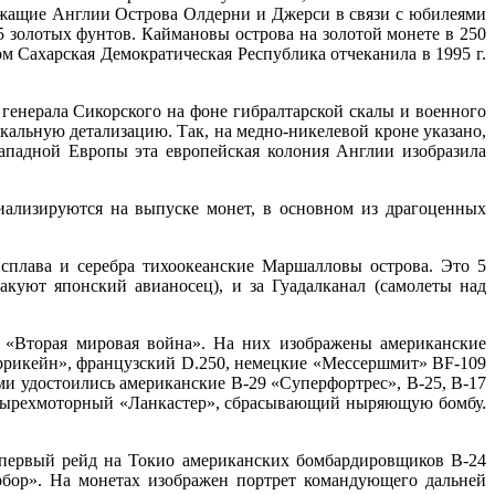
ежащие Англии Острова Олдерни и Джерси в связи с юбилеями
5 золотых фунтов. Каймановы острова на золотой монете в 250
 Сахарская Демократическая Республика отчеканила в 1995 г.
 генерала Сикорского на фоне гибралтарской скалы и военного
кальную детализацию. Так, на медно-никелевой кроне указано,
ападной Европы эта европейская колония Англии изобразила
иализируются на выпуске монет, в основном из драгоценных
сплава и серебра тихоокеанские Маршалловы острова. Это 5
куют японский авианосец), и за Гуадалканал (самолеты над
м «Вторая мировая война». На них изображены американские
аррикейн», французский D.250, немецкие «Мессершмит» BF-109
и удостоились американские В-29 «Суперфортрес», В-25, В-17
етырехмоторный «Ланкастер», сбрасывающий ныряющую бомбу.
 первый рейд на Токио американских бомбардировщиков В-24
арбор». На монетах изображен портрет командующего дальней