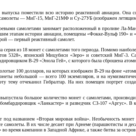
. выпуска поместили всю историю реактивной авиации. Она со
и самолеты — МиГ-15, МиГ-21МФ и Су-27УБ (изображен летящим
 боевыми самолетами занимает расположенный в проливе Ла-М
шим этапам истории авиации, помещены «Фокке-Вульф 190» и «М
орой — первый реактивный самолет.
а серия из 18 монет с самолетами того периода. Помимо наибол
етов 5328», японский Мицубиси «Зеро» и советский МиГ-3. С
ировщиком В-29 «Энола Гей», с которого была сброшена атомн
лотые 100 долларов, на которых изображен В-29 на фоне «атом
онеты небольшой — всего 100 экземпляров, и на нумизматическ
а эту тему отчеканил Гибралтар. На них помещен портрет созд
а, выпустила большое количество монет с самолетами, производ
 бомбардировщик «Ланкастер» и разведчик СЗ-107 «Аргус». В 
т под названием «Вторая мировая война». Необычность монет в
се самолеты. В их числе десант при Арнеме (парашютисты и де
во время кампании в Западной Африке, а также битва за остров