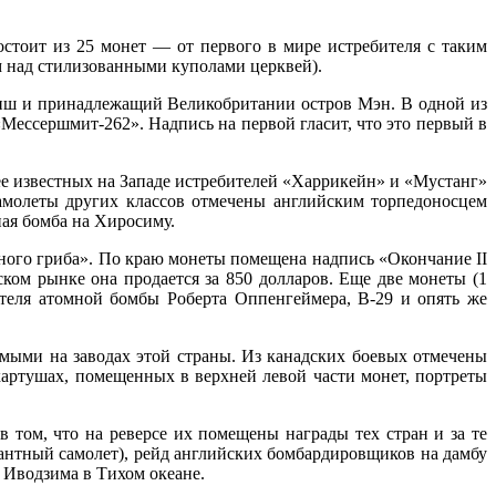
стоит из 25 монет — от первого в мире истребителя с таким
 над стилизованными куполами церквей).
анш и принадлежащий Великобритании остров Мэн. В одной из
ессершмит-262». Надпись на первой гласит, что это первый в
ее известных на Западе истребителей «Харрикейн» и «Мустанг»
амолеты других классов отмечены английским торпедоносцем
ая бомба на Хиросиму.
ного гриба». По краю монеты помещена надпись «Окончание II
ом рынке она продается за 850 долларов. Еще две монеты (1
ателя атомной бомбы Роберта Оппенгеймера, В-29 и опять же
имыми на заводах этой страны. Из канадских боевых отмечены
картушах, помещенных в верхней левой части монет, портреты
 том, что на реверсе их помещены награды тех стран и за те
сантный самолет), рейд английских бомбардировщиков на дамбу
 Иводзима в Тихом океане.