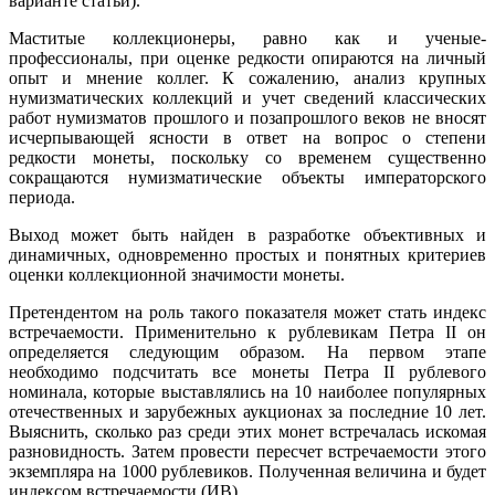
варианте статьи).
Маститые коллекционеры, равно как и ученые-
профессионалы, при оценке редкости опираются на личный
опыт и мнение коллег. К сожалению, анализ крупных
нумизматических коллекций и учет сведений классических
работ нумизматов прошлого и позапрошлого веков не вносят
исчерпывающей ясности в ответ на вопрос о степени
редкости монеты, поскольку со временем существенно
сокращаются нумизматические объекты императорского
периода.
Выход может быть найден в разработке объективных и
динамичных, одновременно простых и понятных критериев
оценки коллекционной значимости монеты.
Претендентом на роль такого показателя может стать индекс
встречаемости. Применительно к рублевикам Петра II он
определяется следующим образом. На первом этапе
необходимо подсчитать все монеты Петра II рублевого
номинала, которые выставлялись на 10 наиболее популярных
отечественных и зарубежных аукционах за последние 10 лет.
Выяснить, сколько раз среди этих монет встречалась искомая
разновидность. Затем провести пересчет встречаемости этого
экземпляра на 1000 рублевиков. Полученная величина и будет
индексом встречаемости (ИВ).