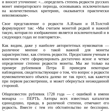
и вносит уточнение: «…определить степень редкости русских
монет императорского периода, основываясь исключительно
на количественных критериях, оказывается практически
невозможным».
Свое представление о редкости А.Ильин и И.Толстой
формулируют так: «Мы считаем монетой редкой и важной
такую, которая по изображению является исключительной и в
следующих годах не повторяется».
Как видим, даже у наиболее авторитетных нумизматов —
различное мнение о такой важной для монеты
характеристике, как степень редкости. Предоставим ученым в
конечном счете сформулировать достаточно ясное и четкое
определение степени редкости монеты. Мы же только на
примере рублевиков Петра II приведем некоторые
наблюдения, свидетельствующие о том, что вопрос о редкости
нумизматического объекта далеко не так прост, как кажется
при первом рассмотрении, и может обернуться неожиданной
стороной.
Общеизвестен рублевик 1728 года — с ошибкой в имени
монарха — ПЕРТЬ. Авторы всех известных каталогов
единодушно, правда, в различной степени, отмечают его
редкость. Вместе с тем это обстоятельство не бесспорно.