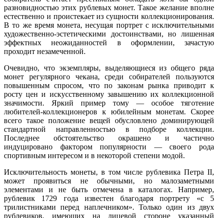
разновидностью этих рублевых монет. Такое желание вполне
естественно и проистекает из сущности коллекционирования.
В то же время монета, несущая портрет с исключительными
художественно-эстетическими достоинствами, но лишенная
эффектных неожиданностей в оформлении, зачастую
проходит незамеченной.
Очевидно, что экземпляры, выделяющиеся из общего ряда
монет регулярного чекана, среди собирателей пользуются
повышенным спросом, что по законам рынка приводит к
росту цен и искусственному завышению их коллекционной
значимости. Яркий пример тому — особое тяготение
любителей-коллекционеров к юбилейным монетам. Скорее
всего такое положение вещей обусловлено доминирующей
стандартной направленностью в подборе коллекции.
Последнее обстоятельство окрашено и частично
индуцировано фактором популярности — своего рода
спортивным интересом и в некоторой степени модой.
Исключительность монеты, в том числе рублевика Петра II,
может проявиться не обычными, но малозаметными
элементами и не быть отмечена в каталогах. Например,
рублевик 1729 года известен благодаря портрету «с 5
трилистниками перед наплечником». Только один из двух
рублевиков, имеющих на лицевой стороне указанный