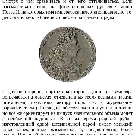
Смотря с чем сравнивать и от чего отталкиваться. Если
рассматривать рубль на фоне остальных рублевых монет
Петра II, на которых имя императора начертано правильно, то,
действительно, рублевик с ошибкой встречается редко.
С другой стороны, портретная сторона данного экземпляра
встречается на монетах, отчеканенных тремя разными парами
штемпелей, известных автору (илл. см. в журнальном
варианте статьи). Последнее обстоятельство, пусть и не точно,
но все же ориентирует на выпуск значительного объема монет
с необычной надписью. В то же время рядовой рубль,
изготовленный одной штемпельной парой, имеет меньший
запас отчеканенных экземпляров и, следовательно, более
редок. При всей неоднозначности эта ситуация наводит на