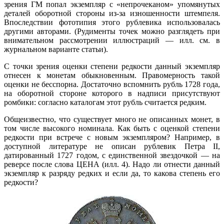
зрения ГМ попал экземпляр с «непрочеканом» упомянутых
деталей оборотной стороны из-за изношенности штемпеля.
Впоследствии фототипия этого рублевика использовалась
другими авторами. (Рудименты точек можно разглядеть при
внимательном рассмотрении иллюстраций — илл. см. в
журнальном варианте статьи).
С точки зрения оценки степени редкости данный экземпляр
отнесен к монетам обыкновенным. Правомерность такой
оценки не бесспорна. Достаточно вспомнить рубль 1728 года,
на оборотной стороне которого в надписи присутствуют
ромбики: согласно каталогам этот рубль считается редким.
Общеизвестно, что существует много не описанных монет, в
том числе высокого номинала. Как быть с оценкой степени
редкости при встрече с новым экземпляром? Например, в
доступной литературе не описан рублевик Петра II,
датированный 1727 годом, с единственной звездочкой — на
реверсе после слова ЦЕНА (илл. 4). Надо ли отнести данный
экземпляр к разряду редких и если да, то какова степень его
редкости?