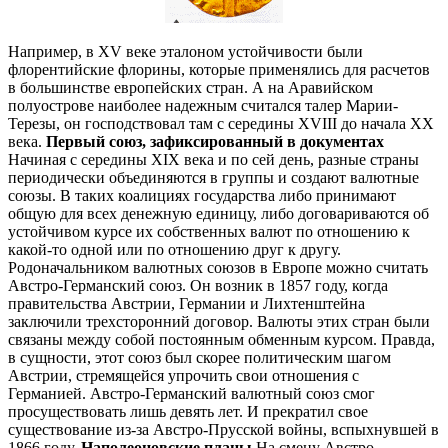
Например, в XV веке эталоном устойчивости были
флорентийские флорины, которые применялись для расчетов
в большинстве европейских стран. А на Аравийском
полуострове наиболее надежным считался талер Марии-
Терезы, он господствовал там с середины XVIII до начала XX
века.
Первый союз, зафиксированный в документах
Начиная с середины XIX века и по сей день, разные страны
периодически объединяются в группы и создают валютные
союзы. В таких коалициях государства либо принимают
общую для всех денежную единицу, либо договариваются об
устойчивом курсе их собственных валют по отношению к
какой-то одной или по отношению друг к другу.
Родоначальником валютных союзов в Европе можно считать
Австро-Германский союз. Он возник в 1857 году, когда
правительства Австрии, Германии и Лихтенштейна
заключили трехсторонний договор. Валюты этих стран были
связаны между собой постоянным обменным курсом. Правда,
в сущности, этот союз был скорее политическим шагом
Австрии, стремящейся упрочить свои отношения с
Германией. Австро-Германский валютный союз смог
просуществовать лишь девять лет. И прекратил свое
существование из-за Австро-Прусской войны, вспыхнувшей в
1866 году.
Наполеоновские планы
На смену Австро-