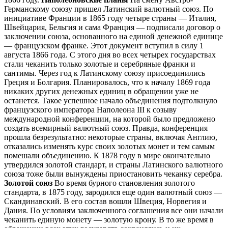
Германскому союзу пришел Латинский валютный союз. По
инициативе Франции в 1865 году четыре страны — Италия,
Швейцария, Бельгия и сама Франция — подписали договор о
заключении союза, основанного на единой денежной единице
— французском франке. Этот документ вступил в силу 1
августа 1866 года. С этого дня во всех четырех государствах
стали чеканить только золотые и серебряные франки и
сантимы. Через год к Латинскому союзу присоединились
Греция и Болгария. Планировалось, что к началу 1869 года
никаких других денежных единиц в обращении уже не
останется. Такое успешное начало объединения подтолкнуло
французского императора Наполеона III к созыву
международной конференции, на которой было предложено
создать всемирный валютный союз. Правда, конференция
прошла безрезультатно: некоторые страны, включая Англию,
отказались изменять курс своих золотых монет и тем самым
помешали объединению. К 1878 году в мире окончательно
утвердился золотой стандарт, и страны Латинского валютного
союза тоже были вынуждены приостановить чеканку серебра.
Золотой союз
Во время бурного становления золотого
стандарта, в 1875 году, зародился еще один валютный союз —
Скандинавский. В его состав вошли Швеция, Норвегия и
Дания. По условиям заключенного соглашения все они начали
чеканить единую монету — золотую крону. В то же время в