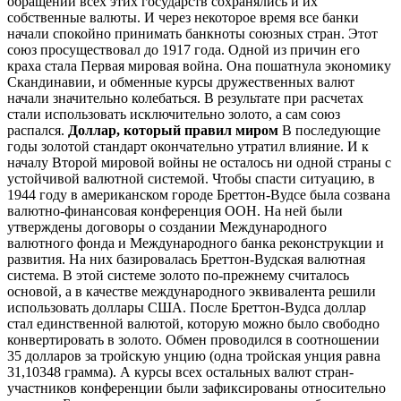
обращении всех этих государств сохранялись и их
собственные валюты. И через некоторое время все банки
начали спокойно принимать банкноты союзных стран. Этот
союз просуществовал до 1917 года. Одной из причин его
краха стала Первая мировая война. Она пошатнула экономику
Скандинавии, и обменные курсы дружественных валют
начали значительно колебаться. В результате при расчетах
стали использовать исключительно золото, а сам союз
распался.
Доллар, который правил миром
В последующие
годы золотой стандарт окончательно утратил влияние. И к
началу Второй мировой войны не осталось ни одной страны с
устойчивой валютной системой. Чтобы спасти ситуацию, в
1944 году в американском городе Бреттон-Вудсе была созвана
валютно-финансовая конференция ООН. На ней были
утверждены договоры о создании Международного
валютного фонда и Международного банка реконструкции и
развития. На них базировалась Бреттон-Вудская валютная
система. В этой системе золото по-прежнему считалось
основой, а в качестве международного эквивалента решили
использовать доллары США. После Бреттон-Вудса доллар
стал единственной валютой, которую можно было свободно
конвертировать в золото. Обмен проводился в соотношении
35 долларов за тройскую унцию (одна тройская унция равна
31,10348 грамма). А курсы всех остальных валют стран-
участников конференции были зафиксированы относительно