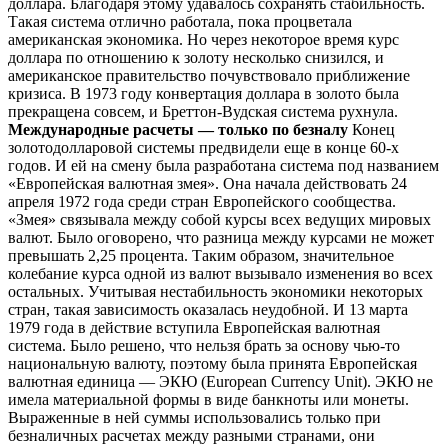
доллара. Благодаря этому удавалось сохранять стабильность.
Такая система отлично работала, пока процветала
американская экономика. Но через некоторое время курс
доллара по отношению к золоту несколько снизился, и
американское правительство почувствовало приближение
кризиса. В 1973 году конвертация доллара в золото была
прекращена совсем, и Бреттон-Вудская система рухнула.
Международные расчеты — только по безналу
Конец
золотодолларовой системы предвидели еще в конце 60-х
годов. И ей на смену была разработана система под названием
«Европейская валютная змея». Она начала действовать 24
апреля 1972 года среди стран Европейского сообщества.
«Змея» связывала между собой курсы всех ведущих мировых
валют. Было оговорено, что разница между курсами не может
превышать 2,25 процента. Таким образом, значительное
колебание курса одной из валют вызывало изменения во всех
остальных. Учитывая нестабильность экономики некоторых
стран, такая зависимость оказалась неудобной. И 13 марта
1979 года в действие вступила Европейская валютная
система. Было решено, что нельзя брать за основу чью-то
национальную валюту, поэтому была принята Европейская
валютная единица — ЭКЮ (European Currency Unit). ЭКЮ не
имела материальной формы в виде банкноты или монеты.
Выраженные в ней суммы использовались только при
безналичных расчетах между разными странами, они