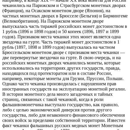
например, в конце XIX — начале XX века монеты для России
чеканились на Парижском и Страсбургском монетных дворах
(Франция), на Осакском монетном дворе (Япония), на
частных монетных дворах в Брюсселе (Бельгия) и Бирмингеме
(Великобритания). На Парижском монетном дворе
выпускалась часть тиражей российских монет достоинством в
1 рубль (1896 и 1898 годов) и 50 копеек (1896, 1897 и 1899
годов). Признаком места чеканки этих монет является одна
звездочка на гурте. Часть тиражей монет достоинством в 1
рубль (1897, 1898 и 1899 годов) выпускалась на частном
Брюссельском монетном дворе с признаком места чеканки —
две перевернутые звездочки на гурте. В свою очередь, и на
российских монетных дворах чеканились монеты, которые
использовались на территориях других государств, правда,
находящихся под протекторатом или в составе России,
например, некоторые монеты для Грузии, Пруссии, Польши.
Однако часто чеканка производилась с нарушением прав
иностранных государств на эксплуатацию монетной регалии.
В истории монетного дела много загадочных и тайных
страниц, связанных с такой чеканкой, когда в роли
фальшивомонетчика выступало государство, как правило,
либо с целью экономической диверсия против другого
государства, либо для незаконного финансового обеспечения
своих войск за пределами собственной территории. Известен
факт чеканки фальшивых русских медных монет Монетным