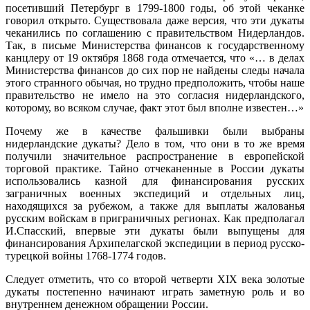
посетивший Петербург в 1799-1800 годы, об этой чеканке
говорил открыто. Существовала даже версия, что эти дукаты
чеканились по соглашению с правительством Нидерландов.
Так, в письме Министерства финансов к государственному
канцлеру от 19 октября 1868 года отмечается, что «… в делах
Министерства финансов до сих пор не найдены следы начала
этого странного обычая, но трудно предположить, чтобы наше
правительство не имело на это согласия нидерландского,
которому, во всяком случае, факт этот был вполне известен…»
Почему же в качестве фальшивки были выбраны
нидерландские дукаты? Дело в том, что они в то же время
получили значительное распространение в европейской
торговой практике. Тайно отчеканенные в России дукаты
использовались казной для финансирования русских
заграничных военных экспедиций и отдельных лиц,
находящихся за рубежом, а также для выплаты жалованья
русским войскам в приграничных регионах. Как предполагал
И.Спасский, впервые эти дукаты были выпущены для
финансирования Архипелагской экспедиции в период русско-
турецкой войны 1768-1774 годов.
Следует отметить, что со второй четверти XIX века золотые
дукаты постепенно начинают играть заметную роль и во
внутреннем денежном обращении России.