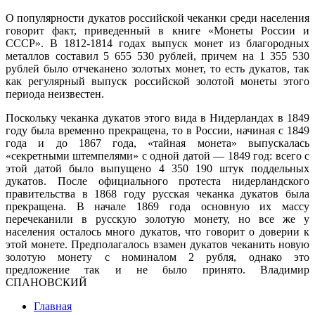
О популярности дукатов российской чеканки среди населения
говорит факт, приведенный в книге «Монеты России и
СССР». В 1812-1814 годах выпуск монет из благородных
металлов составил 5 655 530 рублей, причем на 1 355 530
рублей было отчеканено золотых монет, то есть дукатов, так
как регулярный выпуск российской золотой монеты этого
периода неизвестен.
Поскольку чеканка дукатов этого вида в Нидерландах в 1849
году была временно прекращена, то в России, начиная с 1849
года и до 1867 года, «тайная монета» выпускалась
«секретными штемпелями» с одной датой — 1849 год: всего с
этой датой было выпущено 4 350 190 штук поддельных
дукатов. После официального протеста нидерландского
правительства в 1868 году русская чеканка дукатов была
прекращена. В начале 1869 года основную их массу
перечеканили в русскую золотую монету, но все же у
населения осталось много дукатов, что говорит о доверии к
этой монете. Предполагалось взамен дукатов чеканить новую
золотую монету с номиналом 2 рубля, однако это
предложение так и не было принято. Владимир
СПАНОВСКИЙ
Главная