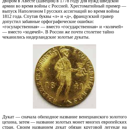
двором в Авесте (Швеция) в 1778 году для нужд шведской
армии во время войны с Россией. Хрестоматийный пример —
выпуск Наполеоном I русских ассигнаций во время войны
1812 года. Спутав буквы «л» и «д», французский гравер
допустил забавные орфографические ошибки:
«госуларственная» — вместо «государственная» и «холячей»
— вместо «ходячей». В России же почти столетие тайно
чеканились нидерландские золотые дукаты.
Дукат — сначала обиходное название венецианского золотого
цехина, затем — название золотых монет многих европейских
стран. Своим названием дукат обязан круговой легенде на