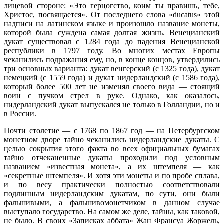
лицевой стороне: «Это герцогство, коим ты правишь, тебе,
Христос, посвящается». От последнего слова «ducatus» этой
надписи на латинском языке и произошло название монеты,
которой была суждена самая долгая жизнь. Венецианский
дукат существовал с 1284 года до падения Венецианской
республики в 1797 году. Во многих местах Европы
чеканились подражания ему, но, в конце концов, утвердились
три основных варианта: дукат венгерский (с 1325 года), дукат
немецкий (с 1559 года) и дукат нидерландский (с 1586 года),
который более 500 лет не изменял своего вида — стоящий
воин с пучком стрел в руке. Однако, как оказалось,
нидерландский дукат выпускался не только в Голландии, но и
в России.
Почти столетие — с 1768 по 1867 год — на Петербургском
монетном дворе тайно чеканились нидерландские дукаты. С
целью сокрытия этого факта во всех официальных бумагах
тайно отчеканенные дукаты проходили под условным
названием «известная монета», а их штемпеля — как
«секретные штемпеля». И хотя эти монеты и по пробе сплава,
и по весу практически полностью соответствовали
подлинным нидерландским дукатам, по сути, они были
фальшивыми, а фальшивомонетчиком в данном случае
выступало государство. На самом же деле, тайны, как таковой,
не было. В своих «Записках аббата» Жан Франсуа Жоржель,