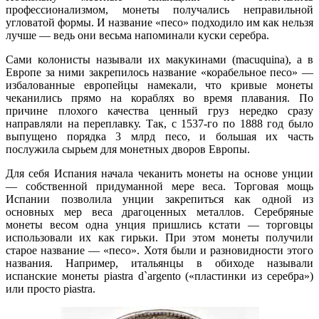
профессионализмом, монеты получались неправильной
угловатой формы. И название «песо» подходило им как нельзя
лучше — ведь они весьма напоминали куски серебра.
Сами колонисты называли их макукинами (macuquina), а в
Европе за ними закрепилось название «корабельное песо» —
избалованные европейцы намекали, что кривые монеты
чеканились прямо на кораблях во время плавания. По
причине плохого качества ценный груз нередко сразу
направляли на переплавку. Так, с 1537-го по 1888 год было
выпущено порядка 3 млрд песо, и большая их часть
послужила сырьем для монетных дворов Европы.
Для себя Испания начала чеканить монеты на основе унции
— собственной придуманной мере веса. Торговая мощь
Испании позволила унции закрепиться как одной из
основных мер веса драгоценных металлов. Серебряные
монеты весом одна унция пришлись кстати — торговцы
использовали их как гирьки. При этом монеты получили
старое название — «песо». Хотя были и разновидности этого
названия. Например, итальянцы в обиходе называли
испанские монеты piastra d`argento («пластинки из серебра»)
или просто piastra.