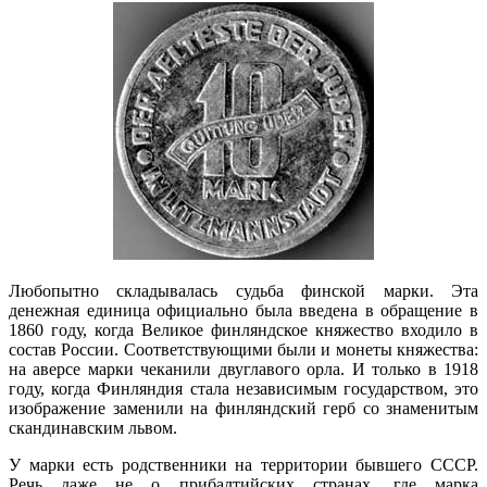
Любопытно складывалась судьба финской марки. Эта
денежная единица официально была введена в обращение в
1860 году, когда Великое финляндское княжество входило в
состав России. Соответствующими были и монеты княжества:
на аверсе марки чеканили двуглавого орла. И только в 1918
году, когда Финляндия стала независимым государством, это
изображение заменили на финляндский герб со знаменитым
скандинавским львом.
У марки есть родственники на территории бывшего СССР.
Речь даже не о прибалтийских странах, где марка