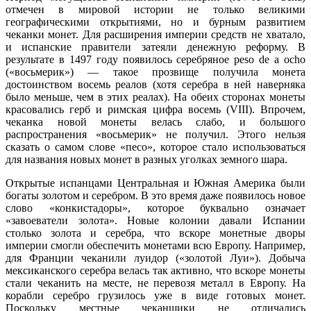
отмечен в мировой истории не только великими
географическими открытиями, но и бурным развитием
чеканки монет. Для расширения империи средств не хватало,
и испанские правители затеяли денежную реформу. В
результате в 1497 году появилось серебряное peso de a ocho
(«восьмерик») — такое прозвище получила монета
достоинством восемь реалов (хотя серебра в ней наверняка
было меньше, чем в этих реалах). На обеих сторонах монеты
красовались герб и римская цифра восемь (VIII). Впрочем,
чеканка новой монеты велась слабо, и большого
распространения «восьмерик» не получил. Этого нельзя
сказать о самом слове «песо», которое стало использоваться
для названия новых монет в разных уголках земного шара.
Открытые испанцами Центральная и Южная Америка были
богаты золотом и серебром. В это время даже появилось новое
слово «конкистадоры», которое буквально означает
«завоеватели золота». Новые колонии давали Испании
столько золота и серебра, что вскоре монетные дворы
империи смогли обеспечить монетами всю Европу. Например,
для Франции чеканили луидор («золотой Луи»). Добыча
мексиканского серебра велась так активно, что вскоре монеты
стали чеканить на месте, не перевозя металл в Европу. На
корабли серебро грузилось уже в виде готовых монет.
Поскольку местные чеканщики не отличались