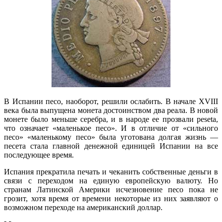
В Испании песо, наоборот, решили ослабить. В начале XVIII
века была выпущена монета достоинством два реала. В новой
монете было меньше серебра, и в народе ее прозвали peseta,
что означает «маленькое песо». И в отличие от «сильного
песо» «маленькому песо» была уготована долгая жизнь —
песета стала главной денежной единицей Испании на все
последующее время.
Испания прекратила печать и чеканить собственные деньги в
связи с переходом на единую европейскую валюту. Но
странам Латинской Америки исчезновение песо пока не
грозит, хотя время от времени некоторые из них заявляют о
возможном переходе на американский доллар.