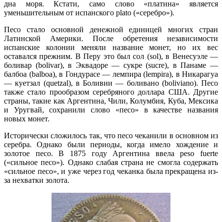
дна моря. Кстати, само слово «платина» является
уменьшительным от испанского plato («серебро»).
Песо стало основной денежной единицей многих стран
Латинской Америки. После обретения независимости
испанские колонии меняли название монет, но их вес
оставался прежним. В Перу это был сол (sol), в Венесуэле —
боливар (bolivar), в Эквадоре — сукре (sucre), в Панаме —
балбоа (balboa), в Гондурасе — лемпира (lempira), в Никарагуа
— куетзал (quetzal), в Боливии — боливано (boliviano). Песо
также стало прообразом серебряного доллара США. Другие
страны, такие как Аргентина, Чили, Колумбия, Куба, Мексика
и Уругвай, сохранили слово «песо» в качестве названия
новых монет.
Исторически сложилось так, что песо чеканили в основном из
серебра. Однако были периоды, когда имело хождение и
золотое песо. В 1875 году Аргентина ввела peso fuerte
(«сильное песо»). Однако слабая страна не смогла содержать
«сильное песо», и уже через год чеканка была прекращена из-
за нехватки золота.