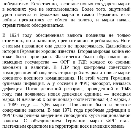
победителям. Естественно, в составе новых государств марки
в колониях уже не использовались. Более того, ощутимый
урон понесла и бумажная марка в самой Германии: из-за
войны прекратился ее обмен на золото, и марка начала
стремительно обесцениваться.
В 1924 году обесцененная валюта поменяла не только
стоимость, но и название, превратившись в рейхсмарку. Но и
с новым названием она долго не продержалась. Дальнейшая
история Германии хорошо известна. Вторая мировая война ею
тоже была проиграна. Фактически было образовано два
немецких государства — ФРГ и ГДР, каждое со своими
законами и валютой. В ГДР под контролем советского
командования обращались старые рейхсмарки и новые марки
союзного военного командования. На этой части Германии
бушевала инфляция. А у соседей в ФРГ, наоборот, началась
дефляция. После денежной реформы, проведенной в 1948
году, там появилась новая денежная единица — немецкая
марка. В начале 60-х один доллар соответствовал 4,2 марки, а
в 1969 году — 3,66 марки. Повышено было и золотое
содержание валюты. В мае 1971 года проблема дефляции в
ФРГ была решена введением свободного курса национальной
валюты. С объединением Германии марка ФРГ стала
платежным средством на территории всех немецких земель.