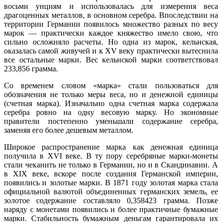
восьми унциям и использовалась для измерения веса
драгоценных металлов, в основном серебра. Впоследствии на
территории Германии появилось множество разных по весу
марок — практически каждое княжество имело свою, что
сильно осложняло расчеты. Но одна из марок, кельнская,
оказалась самой живучей и к XV веку практически вытеснила
все остальные марки. Вес кельнской марки соответствовал
233,856 грамма.
Со временем словом «марка» стали пользоваться для
обозначения не только меры веса, но и денежной единицы
(счетная марка). Изначально одна счетная марка содержала
серебра ровно на одну весовую марку. Но экономные
правители постепенно уменьшали содержание серебра,
заменяя его более дешевым металлом.
Широкое распространение марка как денежная единица
получила в XVI веке. В ту пору серебряные марки-монеты
стали чеканить не только в Германии, но и в Скандинавии. А
в XIX веке, вскоре после создания Германской империи,
появились и золотые марки. В 1871 году золотая марка стала
официальной валютой объединенных германских земель, ее
золотое содержание составляло 0,358423 грамма. Позже
наряду с монетами появились и более практичные бумажные
марки. Стабильность бумажным деньгам гарантировала их