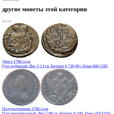
другие монеты этой категории
Денга 1786 года
Гурт рубчатый. Вес 5,13 гр. Биткин # 730 (R). Цена 660 CHF.
Полуполтинник 1786 года
Гурт шнуровидный. Вес 5,98 гр. Биткин # 340. Цена 350 USD.