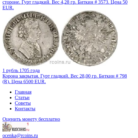
стороне. Гурт гладкий. Вес 4,28 гр. Биткин # 3573. Цена 50
EUR.
1 рубль 1705 года
Корона закрытая. Гурт гладкий. Вес 28,00 гр. Биткин # 798
(R). Цена 6500 EUR.
Главная
Статьи
Советы
Контакты
Оценить монету бесплатно
ocenka@rcoins.ru