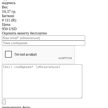
надпись
Вес
10,37 гр.
Биткин
# 111 (R)
Цена
950 USD
Оценить монету бесплатно
прикрепить фото