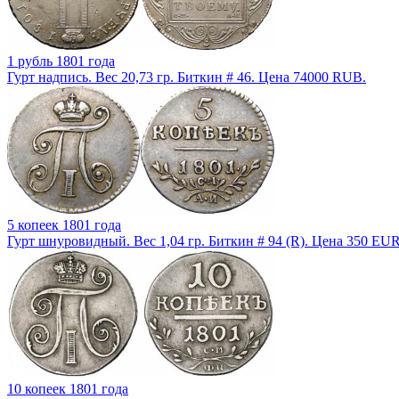
1 рубль 1801 года
Гурт надпись. Вес 20,73 гр. Биткин # 46. Цена 74000 RUB.
5 копеек 1801 года
Гурт шнуровидный. Вес 1,04 гр. Биткин # 94 (R). Цена 350 EUR
10 копеек 1801 года