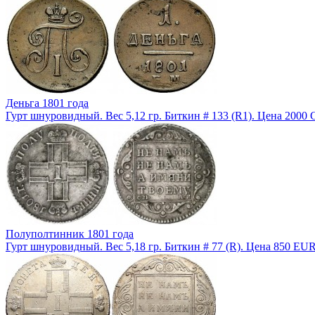
Деньга 1801 года
Гурт шнуровидный. Вес 5,12 гр. Биткин # 133 (R1). Цена 2000 
Полуполтинник 1801 года
Гурт шнуровидный. Вес 5,18 гр. Биткин # 77 (R). Цена 850 EUR