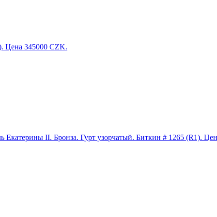
. Цена 345000 CZK.
ль Екатерины II. Бронза. Гурт узорчатый. Биткин # 1265 (R1). Це