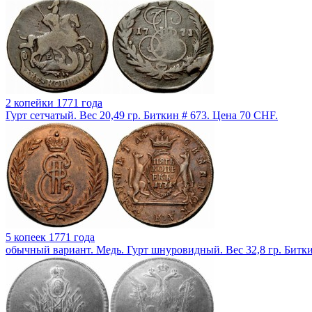
2 копейки 1771 года
Гурт сетчатый. Вес 20,49 гр. Биткин # 673. Цена 70 CHF.
5 копеек 1771 года
обычный вариант. Медь. Гурт шнуровидный. Вес 32,8 гр. Битки