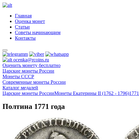
Главная
Оценка монет
Статьи
Советы начинающим
Контакты
ocenka@rcoins.ru
Оценить монету бесплатно
Царские монеты России
Монеты СССР
Современные монеты России
Каталог медалей
Царские монеты России
Монеты Екатерины II (1762 - 1796)
1771
Полтина 1771 года