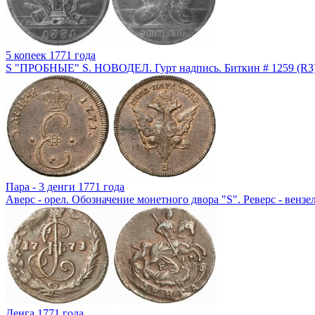
5 копеек 1771 года
S "ПРОБНЫЕ" S. НОВОДЕЛ. Гурт надпись. Биткин # 1259 (R3)
Пара - 3 денги 1771 года
Аверс - орел. Обозначение монетного двора "S". Реверс - вензе
Денга 1771 года