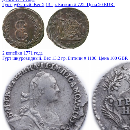
Гурт рубчатый. Вес 5,13 гр. Биткин # 725. Цена 50 EUR.
2 копейки 1771 года
Гурт шнуровидный. Вес 13,2 гр. Биткин # 1106. Цена 100 GBP.