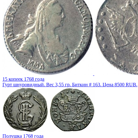
15 копеек 1768 года
Гурт шнуровидный. Вес 3,55 гр. Биткин # 163. Цена 8500 RUB.
Полушка 1768 года