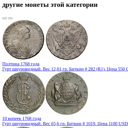
другие монеты этой категории
Полтина 1768 года
Гурт шнуровидный. Вес 12,01 гр. Биткин # 282 (R1). Цена 550 
10 копеек 1768 года
Гурт шнуровидный. Вес 65,6 гр. Биткин # 1019. Цена 1100 USD