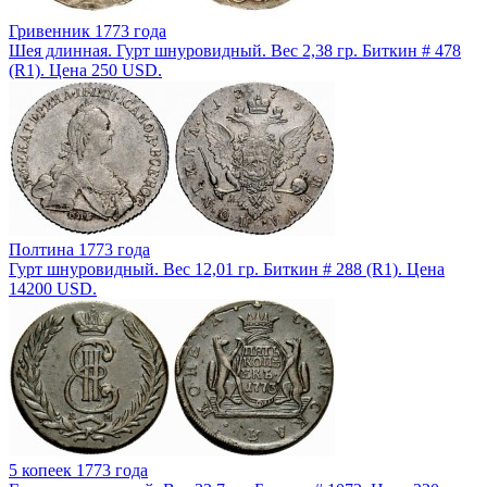
Гривенник 1773 года
Шея длинная. Гурт шнуровидный. Вес 2,38 гр. Биткин # 478
(R1). Цена 250 USD.
Полтина 1773 года
Гурт шнуровидный. Вес 12,01 гр. Биткин # 288 (R1). Цена
14200 USD.
5 копеек 1773 года