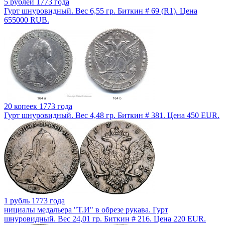
5 рублей 1773 года
Гурт шнуровидный. Вес 6,55 гр. Биткин # 69 (R1). Цена
655000 RUB.
20 копеек 1773 года
Гурт шнуровидный. Вес 4,48 гр. Биткин # 381. Цена 450 EUR.
1 рубль 1773 года
нициалы медальера "T.И" в обрезе рукава. Гурт
шнуровидный. Вес 24,01 гр. Биткин # 216. Цена 220 EUR.