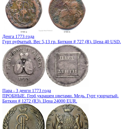
Денга 1773 года
Гурт рубчатый. Вес 5,13 гр. Биткин # 727 (R). Цена 40 USD.
Пара - 3 денги 1773 года
ПРОБНЫЕ. Герб украшен цветами. Медь. Гурт узорчатый.
Биткин # 1272 (R3). Цена 24000 EUR.