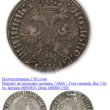
Полуполтинник 1701 года
Портрет не разделяет надпись. "AWA". Гурт гладкий. Вес 7,01
гр. Биткин #695(R3). Цена 180000 USD.