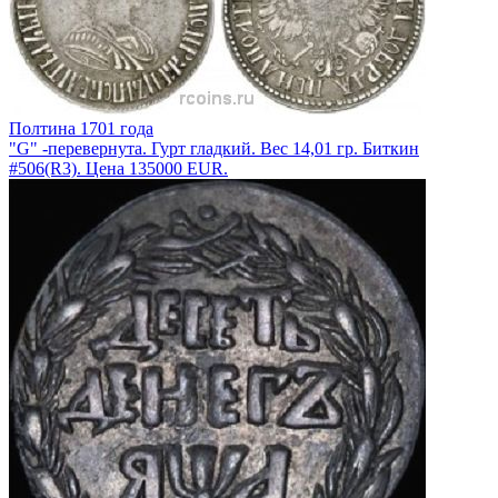
Полтина 1701 года
"G" -перевернута. Гурт гладкий. Вес 14,01 гр. Биткин
#506(R3). Цена 135000 EUR.