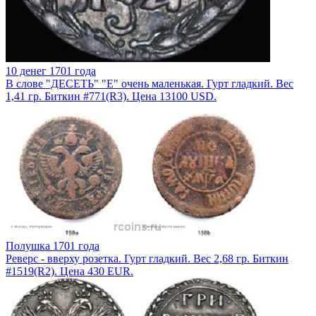
10 денег 1701 года
В слове "ДЕСЕТЬ" "Е" очень маленькая. Гурт гладкий. Вес
1,41 гр. Биткин #771(R3). Цена 13100 USD.
Полушка 1701 года
Реверс - вверху розетка. Гурт гладкий. Вес 2,68 гр. Биткин
#1519(R2). Цена 430 EUR.