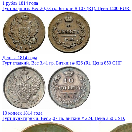
1 рубль 1814 года
Гурт надпись. Вес 20,73 гр. Биткин # 107 (R1). Цена 1400 EUR.
Деньга 1814 года
Гурт гладкий. Вес 3,41 гр. Биткин # 626 (R). Цена 850 CHF.
10 копеек 1814 года
Гурт пунктирный. Вес 2,07 гр. Биткин # 224. Цена 350 USD.