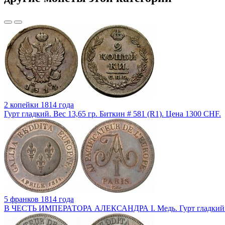
2 копейки 1814 года
Гурт гладкий. Вес 13,65 гр. Биткин # 581 (R1). Цена 1300 CHF.
5 франков 1814 года
В ЧЕСТЬ ИМПЕРАТОРА АЛЕКСАНДРА I. Медь. Гурт гладкий. Б