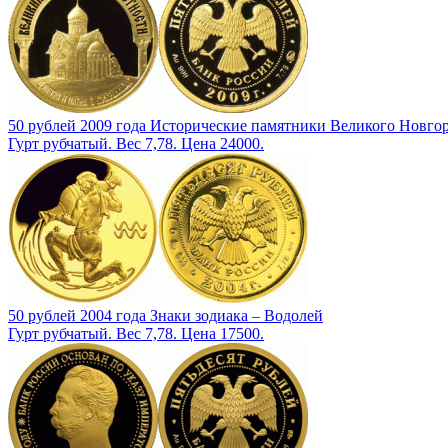
50 рублей 2009 года Исторические памятники Великого Новгор
Гурт рубчатый. Вес 7,78. Цена 24000.
50 рублей 2004 года Знаки зодиака – Водолей
Гурт рубчатый. Вес 7,78. Цена 17500.