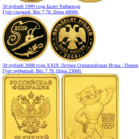
50 рублей 1999 года Балет Раймонда
Гурт гладкий. Вес 7,78. Цена 48000.
50 рублей 2008 года XXIX Летние Олимпийские Игры - Пекин
Гурт рубчатый. Вес 7,78. Цена 23000.