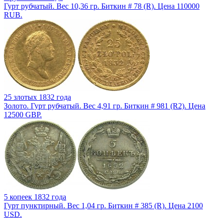
Гурт рубчатый. Вес 10,36 гр. Биткин # 78 (R). Цена 110000
RUB.
25 злотых 1832 года
Золото. Гурт рубчатый. Вес 4,91 гр. Биткин # 981 (R2). Цена
12500 GBP.
5 копеек 1832 года
Гурт пунктирный. Вес 1,04 гр. Биткин # 385 (R). Цена 2100
USD.