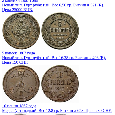
2 копейки 1867 года
Новый тип. Гурт рубчатый. Вес 6,56 гр. Биткин # 521 (R).
Цена 25000 RUB.
5 копеек 1867 года
Новый тип. Гурт рубчатый. Вес 16,38 гр. Биткин # 498 (R).
Цена 150 CHF.
10 пенни 1867 года
Медь. Гурт гладкий. Вес 12,8 гр. Биткин # 653. Цена 280 CHF.