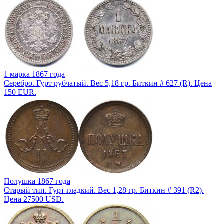
1 марка 1867 года
Серебро. Гурт рубчатый. Вес 5,18 гр. Биткин # 627 (R). Цена
150 EUR.
Полушка 1867 года
Старый тип. Гурт гладкий. Вес 1,28 гр. Биткин # 391 (R2).
Цена 27500 USD.