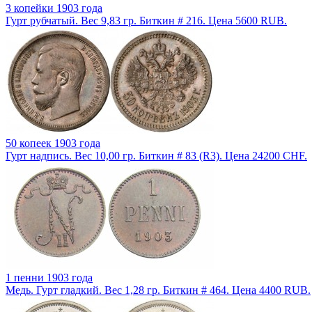
3 копейки 1903 года
Гурт рубчатый. Вес 9,83 гр. Биткин # 216. Цена 5600 RUB.
50 копеек 1903 года
Гурт надпись. Вес 10,00 гр. Биткин # 83 (R3). Цена 24200 CHF.
1 пенни 1903 года
Медь. Гурт гладкий. Вес 1,28 гр. Биткин # 464. Цена 4400 RUB.