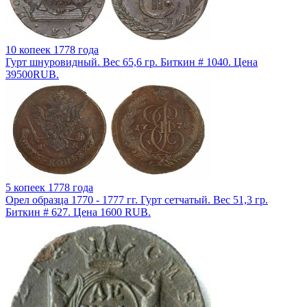
10 копеек 1778 года
Гурт шнуровидный. Вес 65,6 гр. Биткин # 1040. Цена
39500RUB.
5 копеек 1778 года
Орел образца 1770 - 1777 гг. Гурт сетчатый. Вес 51,3 гр.
Биткин # 627. Цена 1600 RUB.