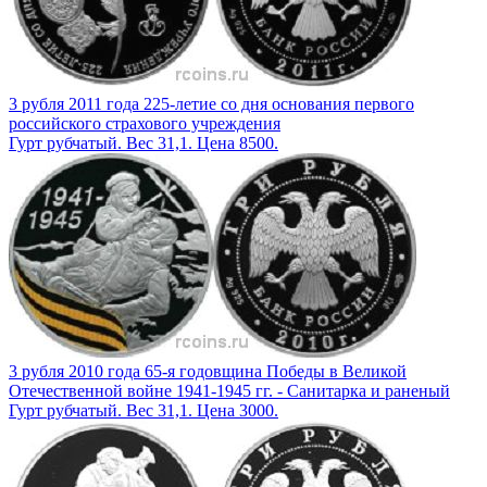
3 рубля 2011 года 225-летие со дня основания первого
российского страхового учреждения
Гурт рубчатый. Вес 31,1. Цена 8500.
3 рубля 2010 года 65-я годовщина Победы в Великой
Отечественной войне 1941-1945 гг. - Санитарка и раненый
Гурт рубчатый. Вес 31,1. Цена 3000.