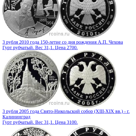
3 рубля 2010 года 150-летие со дня рождения А.П. Чехова
Гурт рубчатый. Вес 31,1. Цена 2700.
3 рубля 2005 года Свято-Никольский собор (XIII-XIX вв.) - г.
Калининград
Гурт рубчатый. Вес 31,1. Цена 3100.