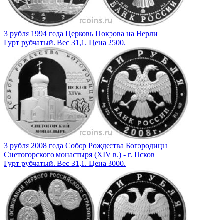
3 рубля 1994 года Церковь Покрова на Нерли
Гурт рубчатый. Вес 31,1. Цена 2500.
3 рубля 2008 года Собор Рождества Богородицы
Снетогорского монастыря (XIV в.) - г. Псков
Гурт рубчатый. Вес 31,1. Цена 3000.