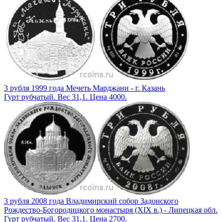
3 рубля 1999 года Мечеть Марджани - г. Казань
Гурт рубчатый. Вес 31,1. Цена 4000.
3 рубля 2008 года Владимирский собор Задонского
Рождество-Богородицкого монастыря (XIX в.) - Липецкая обл.
Гурт рубчатый. Вес 31,1. Цена 2700.