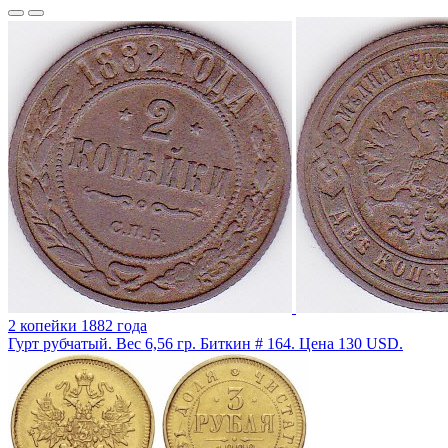
2 копейки 1882 года
Гурт рубчатый. Вес 6,56 гр. Биткин # 164. Цена 130 USD.