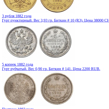
3 рубля 1882 года
Гурт пунктирный. Вес 3,93 гр. Биткин # 10 (R3). Цена 38000 C
5 копеек 1882 года
Гурт рубчатый. Вес 0,90 гр. Биткин # 141. Цена 2200 RUB.