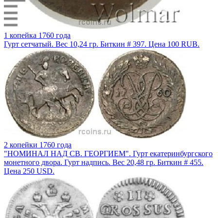
1 копейка 1760 года
Гурт сетчатый. Вес 10,24 гр. Биткин # 397. Цена 100 RUB.
2 копейки 1760 года
"НОМИНАЛ НАД СВ. ГЕОРГИЕМ". Гурт екатеринбургского
монетного двора. Гурт надпись. Вес 20,48 гр. Биткин # 455.
Цена 250 USD.