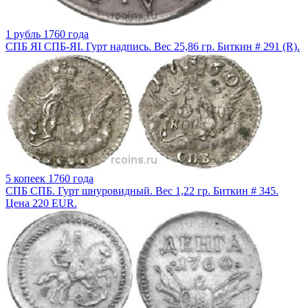
1 рубль 1760 года
СПБ ЯI СПБ-ЯI. Гурт надпись. Вес 25,86 гр. Биткин # 291 (R).
5 копеек 1760 года
СПБ СПБ. Гурт шнуровидный. Вес 1,22 гр. Биткин # 345.
Цена 220 EUR.