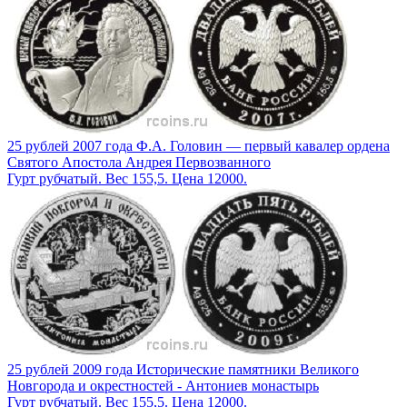
25 рублей 2007 года Ф.А. Головин — первый кавалер ордена
Святого Апостола Андрея Первозванного
Гурт рубчатый. Вес 155,5. Цена 12000.
25 рублей 2009 года Исторические памятники Великого
Новгорода и окрестностей - Антониев монастырь
Гурт рубчатый. Вес 155,5. Цена 12000.