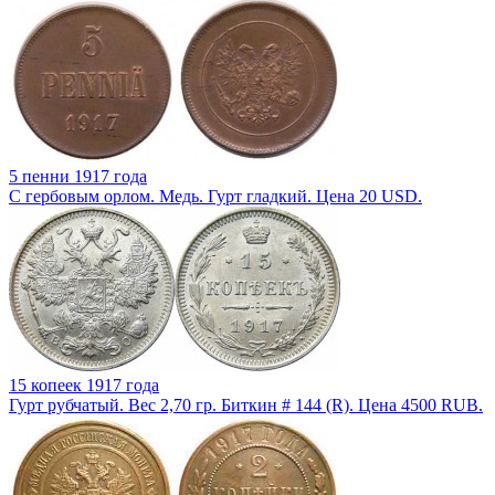
5 пенни 1917 года
С гербовым орлом. Медь. Гурт гладкий. Цена 20 USD.
15 копеек 1917 года
Гурт рубчатый. Вес 2,70 гр. Биткин # 144 (R). Цена 4500 RUB.