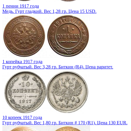
1 пенни 1917 года
Медь. Гурт гладкий. Вес 1,28 гр. Цена 15 USD.
1 копейка 1917 года
Гурт рубчатый. Вес 3,28 гр. Биткин (R4). Цена раритет.
10 копеек 1917 года
Гурт рубчатый. Вес 1,80 гр. Биткин # 170 (R1). Цена 130 EUR.