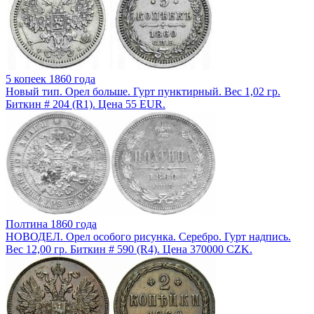
5 копеек 1860 года
Новый тип. Орел больше. Гурт пунктирный. Вес 1,02 гр.
Биткин # 204 (R1). Цена 55 EUR.
Полтина 1860 года
НОВОДЕЛ. Орел особого рисунка. Серебро. Гурт надпись.
Вес 12,00 гр. Биткин # 590 (R4). Цена 370000 CZK.