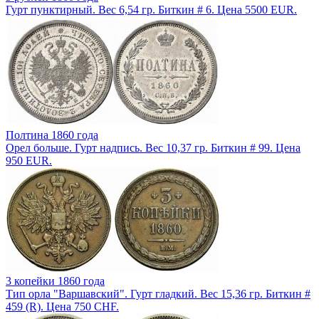
Гурт пунктирный. Вес 6,54 гр. Биткин # 6. Цена 5500 EUR.
Полтина 1860 года
Орел больше. Гурт надпись. Вес 10,37 гр. Биткин # 99. Цена
950 EUR.
3 копейки 1860 года
Тип орла "Варшавский". Гурт гладкий. Вес 15,36 гр. Биткин #
459 (R). Цена 750 CHF.