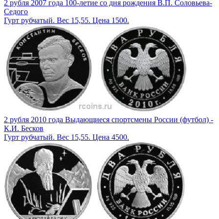
2 рубля 2007 года 100-летие со дня рождения В.П. Соловьева-
Седого
Гурт рубчатый. Вес 15,55. Цена 1500.
2 рубля 2010 года Выдающиеся спортсмены России (футбол) -
К.И. Бесков
Гурт рубчатый. Вес 15,55. Цена 4500.