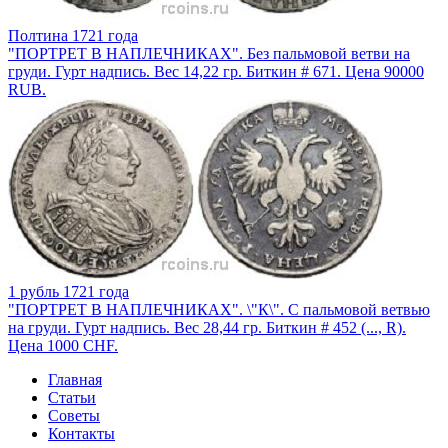
Полтина 1721 года
"ПОРТРЕТ В НАПЛЕЧНИКАХ". Без пальмовой ветви на
груди. Гурт надпись. Вес 14,22 гр. Биткин # 671. Цена 90000
RUB.
1 рубль 1721 года
"ПОРТРЕТ В НАПЛЕЧНИКАХ". \"К\". С пальмовой ветвью
на груди. Гурт надпись. Вес 28,44 гр. Биткин # 452 (..., R).
Цена 1000 CHF.
Главная
Статьи
Советы
Контакты