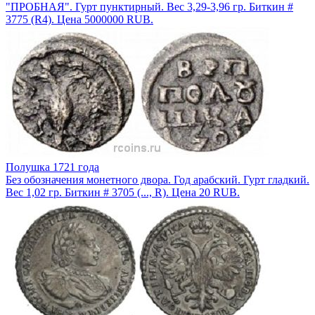
"ПРОБНАЯ". Гурт пунктирный. Вес 3,29-3,96 гр. Биткин #
3775 (R4). Цена 5000000 RUB.
Полушка 1721 года
Без обозначения монетного двора. Год арабский. Гурт гладкий.
Вес 1,02 гр. Биткин # 3705 (..., R). Цена 20 RUB.