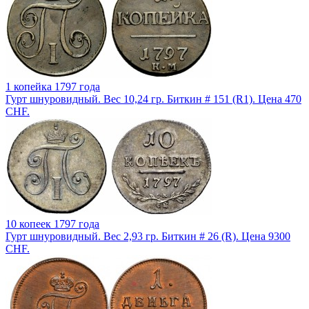
1 копейка 1797 года
Гурт шнуровидный. Вес 10,24 гр. Биткин # 151 (R1). Цена 470
CHF.
10 копеек 1797 года
Гурт шнуровидный. Вес 2,93 гр. Биткин # 26 (R). Цена 9300
CHF.