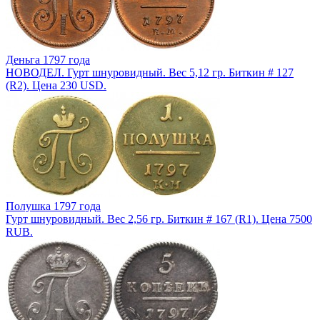
Деньга 1797 года
НОВОДЕЛ. Гурт шнуровидный. Вес 5,12 гр. Биткин # 127
(R2). Цена 230 USD.
Полушка 1797 года
Гурт шнуровидный. Вес 2,56 гр. Биткин # 167 (R1). Цена 7500
RUB.