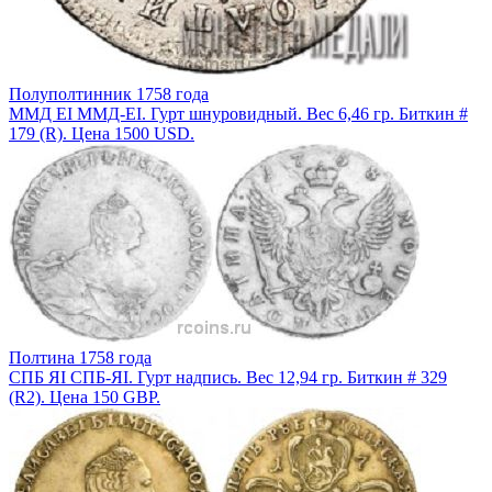
Полуполтинник 1758 года
ММД EI ММД-EI. Гурт шнуровидный. Вес 6,46 гр. Биткин #
179 (R). Цена 1500 USD.
Полтина 1758 года
СПБ ЯI СПБ-ЯI. Гурт надпись. Вес 12,94 гр. Биткин # 329
(R2). Цена 150 GBP.