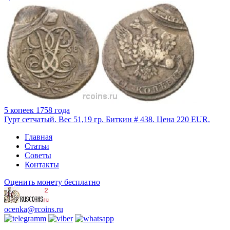
5 копеек 1758 года
Гурт сетчатый. Вес 51,19 гр. Биткин # 438. Цена 220 EUR.
Главная
Статьи
Советы
Контакты
Оценить монету бесплатно
ocenka@rcoins.ru