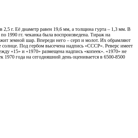
,5 г. Её диаметр равен 19,6 мм, а толщина гурта – 1,3 мм. В
 по 1990 гг. чеканка была воспроизведена. Тираж на
жит земной шар. Впереди него – серп и молот. Их обрамляют
ее солнце. Под гербом высечена надпись «СССР». Реверс имеет
жду «15» и «1970» размещена надпись «копеек». «1970» не
ек 1970 года на сегодняшний день оценивается в 6500-8500