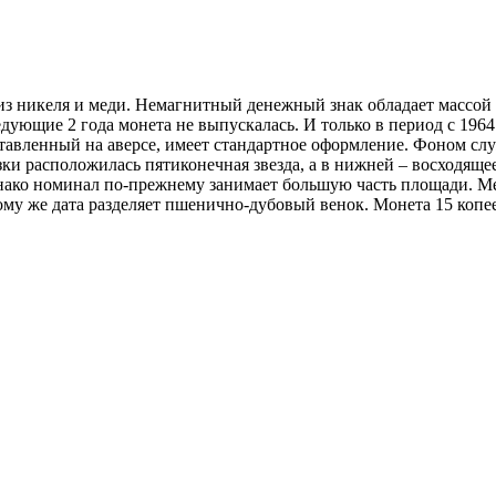
з никеля и меди. Немагнитный денежный знак обладает массой в 2
едующие 2 года монета не выпускалась. И только в период с 1964
тавленный на аверсе, имеет стандартное оформление. Фоном слу
зки расположилась пятиконечная звезда, а в нижней – восходящ
нако номинал по-прежнему занимает большую часть площади. Ме
тому же дата разделяет пшенично-дубовый венок. Монета 15 копе