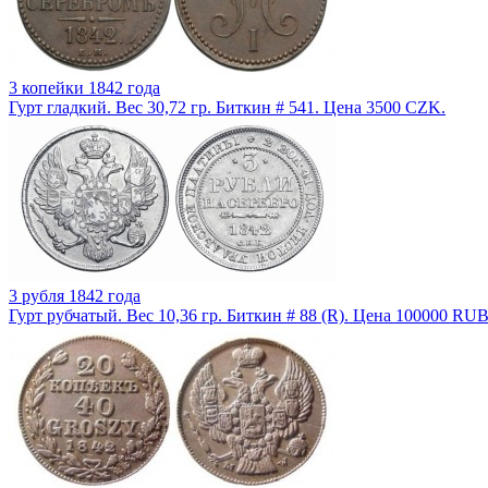
3 копейки 1842 года
Гурт гладкий. Вес 30,72 гр. Биткин # 541. Цена 3500 CZK.
3 рубля 1842 года
Гурт рубчатый. Вес 10,36 гр. Биткин # 88 (R). Цена 100000 RUB