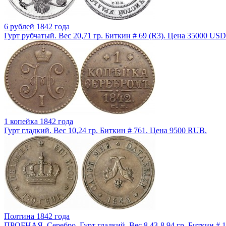
6 рублей 1842 года
Гурт рубчатый. Вес 20,71 гр. Биткин # 69 (R3). Цена 35000 USD
1 копейка 1842 года
Гурт гладкий. Вес 10,24 гр. Биткин # 761. Цена 9500 RUB.
Полтина 1842 года
ПРОБНАЯ. Серебро. Гурт гладкий. Вес 8,43-8,94 гр. Биткин # 