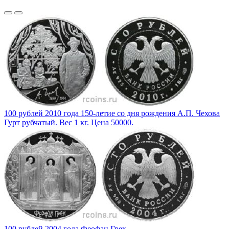
100 рублей 2010 года 150-летие со дня рождения А.П. Чехова
Гурт рубчатый. Вес 1 кг. Цена 50000.
100 рублей 2004 года Феофан Грек