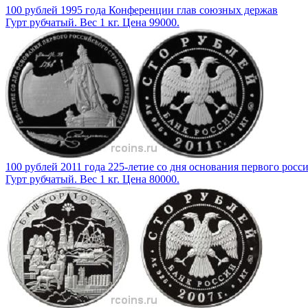
100 рублей 1995 года Конференции глав союзных держав
Гурт рубчатый. Вес 1 кг. Цена 99000.
100 рублей 2011 года 225-летие со дня основания первого росс
Гурт рубчатый. Вес 1 кг. Цена 80000.