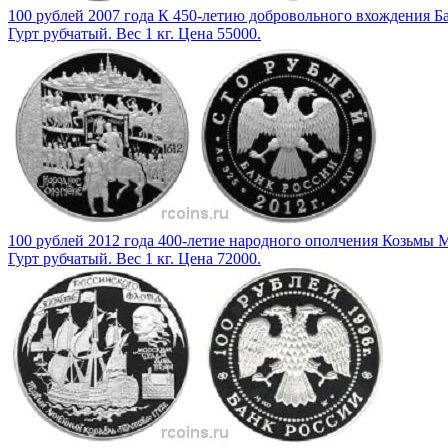
100 рублей 2007 года К 450-летию добровольного вхождения Б
Гурт рубчатый. Вес 1 кг. Цена 55000.
100 рублей 2012 года 400-летие народного ополчения Козьмы
Гурт рубчатый. Вес 1 кг. Цена 72000.