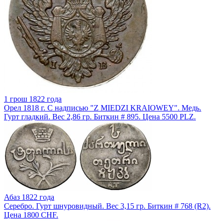
1 грош 1822 года
Орел 1818 г. С надписью "Z MIEDZI KRAIOWEY". Медь.
Гурт гладкий. Вес 2,86 гр. Биткин # 895. Цена 5500 PLZ.
Абаз 1822 года
Серебро. Гурт шнуровидный. Вес 3,15 гр. Биткин # 768 (R2).
Цена 1800 CHF.