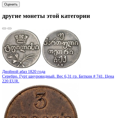
Оценить
другие монеты этой категории
Двойной абаз 1820 года
Серебро. Гурт шнуровидный. Вес 6,31 гр. Биткин # 741. Цена
220 EUR.