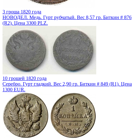
3 гроша 1820 года
НОВОДЕЛ. Медь. Гурт рубчатый. Вес 8,57 гр. Биткин # 876
(R2). Цена 3300 PLZ.
10 грошей 1820 года
Серебро. Гурт гладкий. Вес 2,90 гр. Биткин # 849 (R1). Цена
1300 EUR.