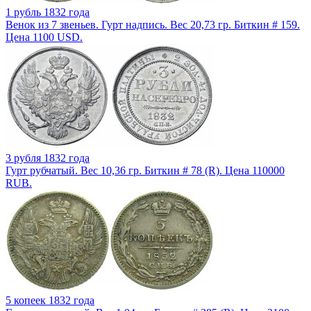
1 рубль 1832 года
Венок из 7 звеньев. Гурт надпись. Вес 20,73 гр. Биткин # 159.
Цена 1100 USD.
3 рубля 1832 года
Гурт рубчатый. Вес 10,36 гр. Биткин # 78 (R). Цена 110000
RUB.
5 копеек 1832 года