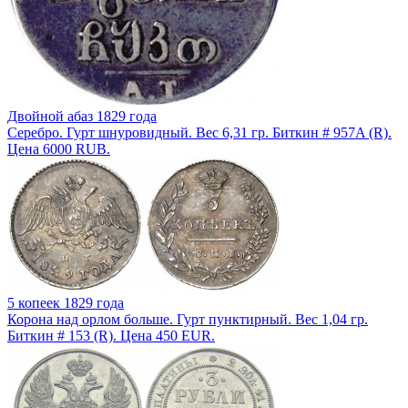
Двойной абаз 1829 года
Серебро. Гурт шнуровидный. Вес 6,31 гр. Биткин # 957A (R).
Цена 6000 RUB.
5 копеек 1829 года
Корона над орлом больше. Гурт пунктирный. Вес 1,04 гр.
Биткин # 153 (R). Цена 450 EUR.