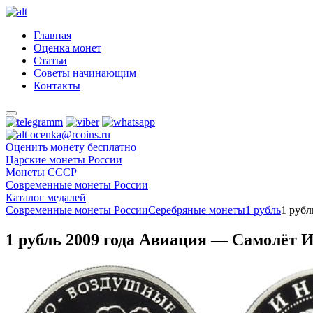
Главная
Оценка монет
Статьи
Советы начинающим
Контакты
ocenka@rcoins.ru
Оценить монету бесплатно
Царские монеты России
Монеты СССР
Современные монеты России
Каталог медалей
Современные монеты России
Серебряные монеты
1 рубль
1 руб
1 рубль 2009 года Авиация — Самолёт