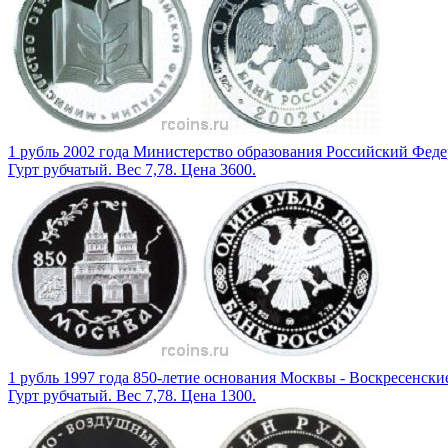
1 рубль 2002 года Министерство образования Российский Фед
Гурт рубчатый. Вес 7,78. Цена 3600.
1 рубль 1997 года 850-летие основания Москвы - Воскресенски
Гурт рубчатый. Вес 7,78. Цена 1300.