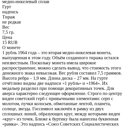
медно-никелевый сплав
Гурт
надпись
Тираж
не редкая
Вес
7,5 гр.
Цена
15 RUB
О монете
1 рубль 1964 года – это вторая медно-никелевая монета,
выпущенная в этом году. Объём созданного тиража остался
неизвестным. Поскольку монета имела широкое
распространение, можно сделать вывод, что стоимость этого
денежного знака невысокая. Вес рубля составил 7,5 граммов.
Высота ребра – 1,9 мм. Длина диска – 27 мм. На гурте
отчётливо видны две надписи «1 рубль» и «1964». Их
медальер разделил при помощи декоративных точек. Для
аверса характерно следующее оформление. Строго по центру
виден советский герб с привычными элементами: серп с
молотом, пучки колосьев, обмотанные лентой, планета,
солнце, звезда. Госсимвол заключён в рамку из двух
сплошных линий, образующих круг, между которыми виден
«круг» из точек. Ближе к буртику была нанесена буквенная
«рамка». Это надпись «Союз Советских Социалистических