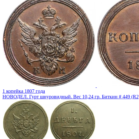
1 копейка 1807 года
НОВОДЕЛ. Гурт шнуровидный. Вес 10,24 гр. Биткин # 449 (R2