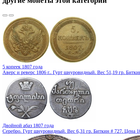
другие монеты этой категории
5 копеек 1807 года
Аверс и реверс 1806 г.. Гурт шнуровидный. Вес 51,19 гр. Битк
Двойной абаз 1807 года
Серебро. Гурт шнуровидный. Вес 6,31 гр. Биткин # 727. Цена 