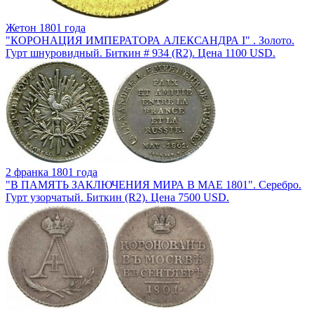
Жетон 1801 года
"КОРОНАЦИЯ ИМПЕРАТОРА АЛЕКСАНДРА I" . Золото.
Гурт шнуровидный. Биткин # 934 (R2). Цена 1100 USD.
2 франка 1801 года
"В ПАМЯТЬ ЗАКЛЮЧЕНИЯ МИРА В МАЕ 1801". Серебро.
Гурт узорчатый. Биткин (R2). Цена 7500 USD.