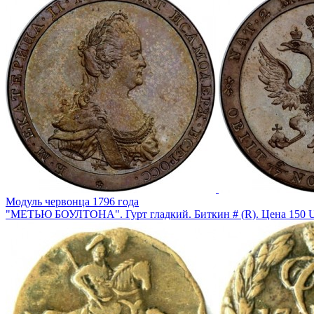
Модуль червонца 1796 года
"МЕТЬЮ БОУЛТОНА". Гурт гладкий. Биткин # (R). Цена 150 