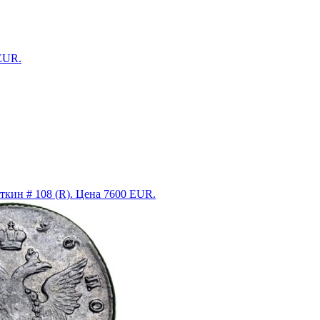
 EUR.
ткин # 108 (R). Цена 7600 EUR.