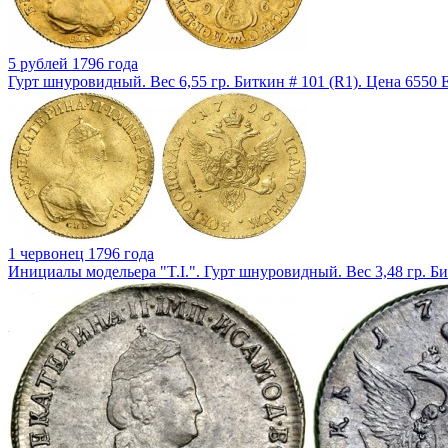
5 рублей 1796 года
Гурт шнуровидный. Вес 6,55 гр. Биткин # 101 (R1). Цена 6550
1 червонец 1796 года
Инициалы модельера "T.I.". Гурт шнуровидный. Вес 3,48 гр. Би