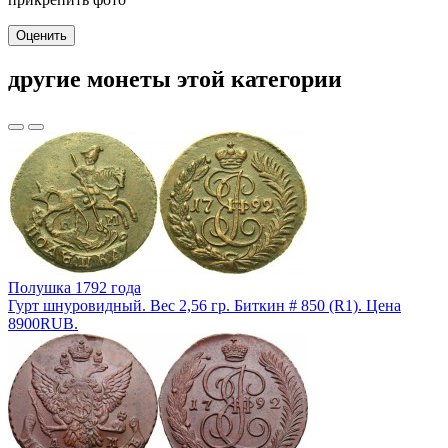
Оценить
другие монеты этой категории
Полушка 1792 года
Гурт шнуровидный. Вес 2,56 гр. Биткин # 850 (R1). Цена
8900RUB.