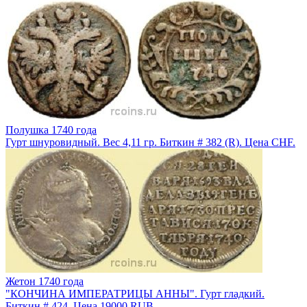
Полушка 1740 года
Гурт шнуровидный. Вес 4,11 гр. Биткин # 382 (R). Цена CHF.
Жетон 1740 года
"КОНЧИНА ИМПЕРАТРИЦЫ АННЫ". Гурт гладкий.
Биткин # 424. Цена 19000 RUB.