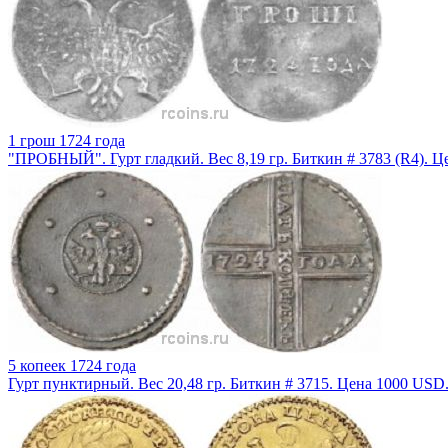
1 грош 1724 года
"ПРОБНЫЙ". Гурт гладкий. Вес 8,19 гр. Биткин # 3783 (R4). Ц
5 копеек 1724 года
Гурт пунктирный. Вес 20,48 гр. Биткин # 3715. Цена 1000 USD