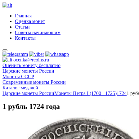
Главная
Оценка монет
Статьи
Советы начинающим
Контакты
ocenka@rcoins.ru
Оценить монету бесплатно
Царские монеты России
Монеты СССР
Современные монеты России
Каталог медалей
Царские монеты России
Монеты Петра I (1700 - 1725)
1724
1 руб
1 рубль 1724 года