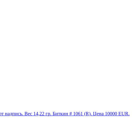
дпись. Вес 14,22 гр. Биткин # 1061 (R). Цена 10000 EUR.