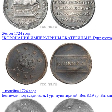
Жетон 1724 года
"КОРОНАЦИЯ ИМПЕРАТРИЦЫ ЕКАТЕРИНЫ I". Гурт узорчатый.
1 копейка 1724 года
Без земли под всадником. Гурт пунктирный. Вес 8,19 гр. Битки