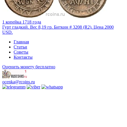
1 копейка 1718 года
Гурт гладкий. Вес 8,19 гр. Биткин # 3208 (R2). Цена 2000
USD.
Главная
Статьи
Советы
Контакты
Оценить монету бесплатно
ocenka@rcoins.ru