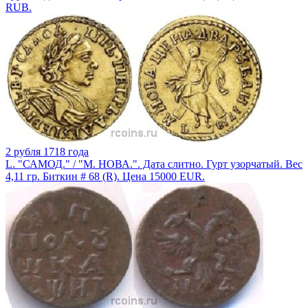
RUB.
2 рубля 1718 года
L. "САМОД." / "М. НОВА.". Дата слитно. Гурт узорчатый. Вес
4,11 гр. Биткин # 68 (R). Цена 15000 EUR.