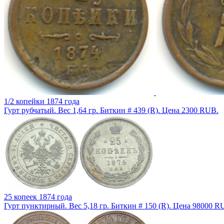
1/2 копейки 1874 года
Гурт рубчатый. Вес 1,64 гр. Биткин # 439 (R). Цена 2300 RUB.
25 копеек 1874 года
Гурт пунктирный. Вес 5,18 гр. Биткин # 150 (R). Цена 98000 R