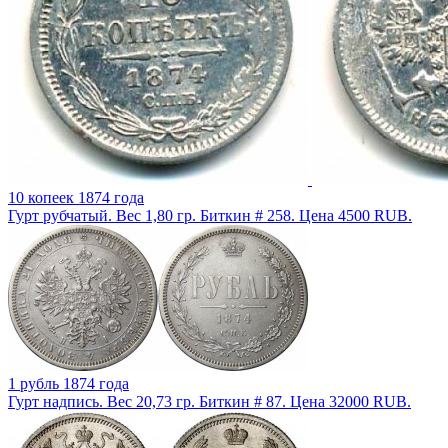
10 копеек 1874 года
Гурт рубчатый. Вес 1,80 гр. Биткин # 258. Цена 4500 RUB.
1 рубль 1874 года
Гурт надпись. Вес 20,73 гр. Биткин # 87. Цена 32000 RUB.