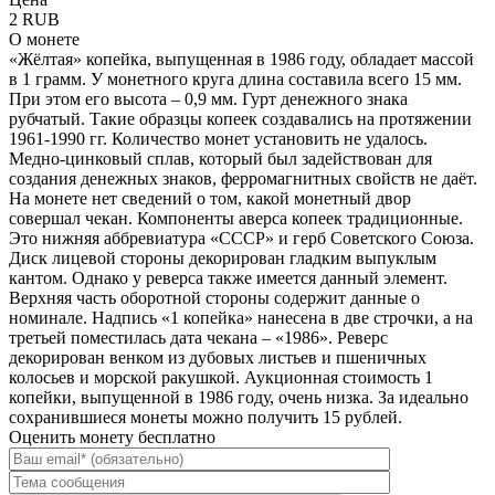
2 RUB
О монете
«Жёлтая» копейка, выпущенная в 1986 году, обладает массой
в 1 грамм. У монетного круга длина составила всего 15 мм.
При этом его высота – 0,9 мм. Гурт денежного знака
рубчатый. Такие образцы копеек создавались на протяжении
1961-1990 гг. Количество монет установить не удалось.
Медно-цинковый сплав, который был задействован для
создания денежных знаков, ферромагнитных свойств не даёт.
На монете нет сведений о том, какой монетный двор
совершал чекан. Компоненты аверса копеек традиционные.
Это нижняя аббревиатура «СССР» и герб Советского Союза.
Диск лицевой стороны декорирован гладким выпуклым
кантом. Однако у реверса также имеется данный элемент.
Верхняя часть оборотной стороны содержит данные о
номинале. Надпись «1 копейка» нанесена в две строчки, а на
третьей поместилась дата чекана – «1986». Реверс
декорирован венком из дубовых листьев и пшеничных
колосьев и морской ракушкой. Аукционная стоимость 1
копейки, выпущенной в 1986 году, очень низка. За идеально
сохранившиеся монеты можно получить 15 рублей.
Оценить монету бесплатно