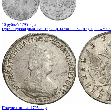
10 рублей 1795 года
Гурт шнуровидный. Вес 13,08 гр. Биткин # 52 (R3). Цена 4500 
Полуполтинник 1795 года