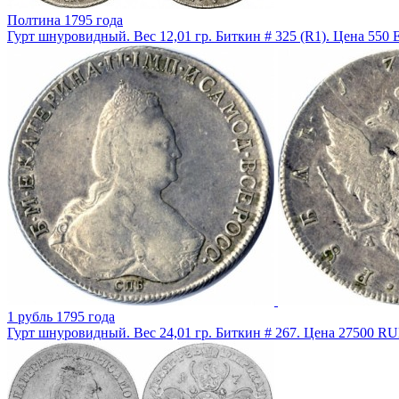
Полтина 1795 года
Гурт шнуровидный. Вес 12,01 гр. Биткин # 325 (R1). Цена 550
1 рубль 1795 года
Гурт шнуровидный. Вес 24,01 гр. Биткин # 267. Цена 27500 RU