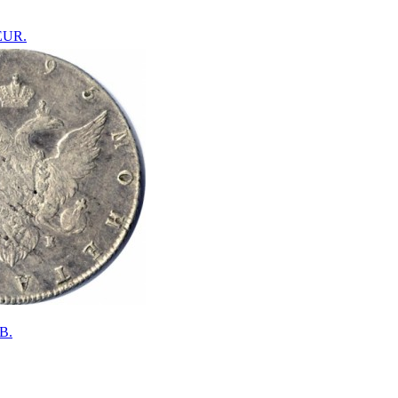
 EUR.
B.