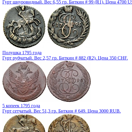
Гурт шнуровидный. Вес 6,55 гр. Биткин # 99 (R1). Цена 4700 U
Полушка 1795 года
Гурт рубчатый. Вес 2,57 гр. Биткин # 882 (R2). Цена 350 CHF.
5 копеек 1795 года
Гурт сетчатый. Вес 51,3 гр. Биткин # 649. Цена 3000 RUB.